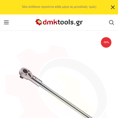
Νέα απίθανα προιόντα κάθε μέρα σε μοναδικές τιμές!
-10%