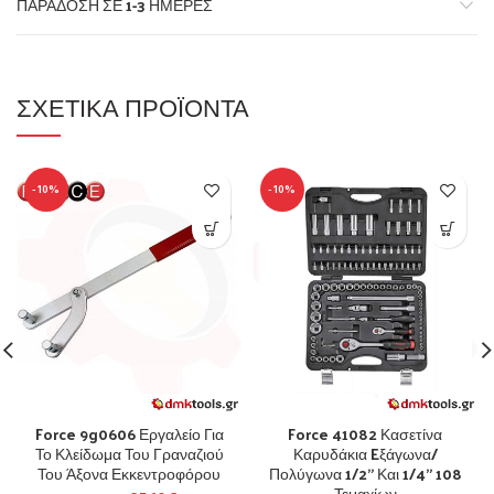
ΠΑΡΆΔΟΣΗ ΣΕ 1-3 ΗΜΈΡΕΣ
ΣΧΕΤΙΚΆ ΠΡΟΪΌΝΤΑ
-10%
-10%
Force 9g0606 Εργαλείο Για
Force 41082 Κασετίνα
Το Κλείδωμα Του Γραναζιού
Καρυδάκια Eξάγωνα/
Του Άξονα Εκκεντροφόρου
Πολύγωνα 1/2” Και 1/4” 108
Τεμαχίων