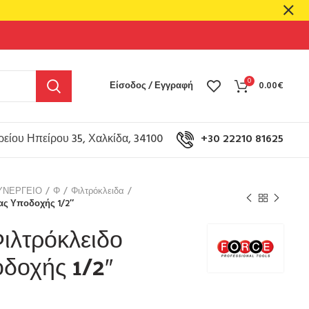
0
Είσοδος / Εγγραφή
0.00
€
είου Ηπείρου 35, Χαλκίδα, 34100
+30 22210 81625
ΥΝΕΡΓΕΙΟ
Φ
Φιλτρόκλειδα
ας Υποδοχής 1/2″
Φιλτρόκλειδο
δοχής 1/2″