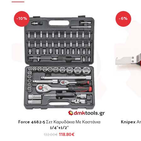
-10%
-6%
Force 4682-5 Σετ Καρυδάκια Με Καστάνια
Knipex Α
1/4″+1/2″
118.80
€
132.00
€