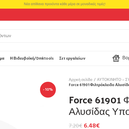
Νέα απίθανα προιόντα κάθε μέρα σε μοναδικές τιμές!
Βορ
μα
Η Βιδευβοϊκή/Dmktools
Σετ εργαλείων
Αρχική σελίδα
ΑΥΤΟΚΙΝΗΤΟ – Σ
Force 61901 Φιλτρόκλειδο Αλυσίδ
-10%
Force 61901 
Αλυσίδας Υπο
6.48
€
7.20
€