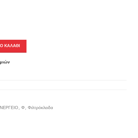
Ο ΚΑΛΆΘΙ
υμιών
ΥΝΕΡΓΕΙΟ
,
Φ
,
Φιλτρόκλειδα