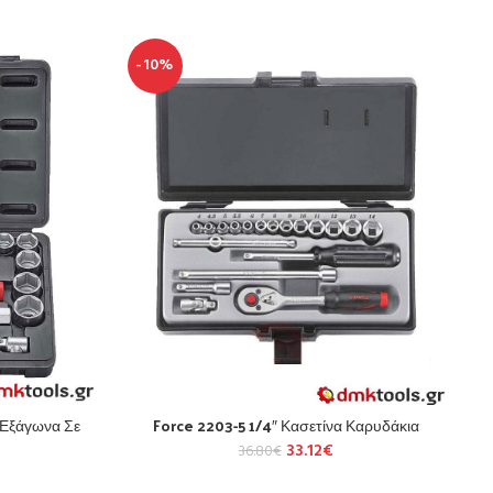
-10%
 Εξάγωνα Σε
Force 2203-5 1/4″ Κασετίνα Καρυδάκια
33.12
€
36.80
€