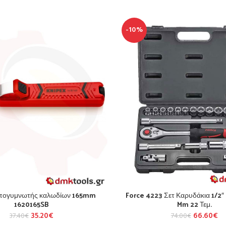
-10%
πογυμνωτής καλωδίων 165mm
Force 4223 Σετ Καρυδάκια 1/2″
1620165SB
Mm 22 Τεμ.
35.20
€
66.60
€
37.40
€
74.00
€