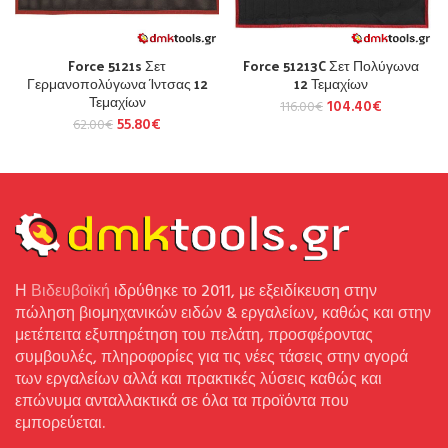
Force 5121s Σετ
Force 51213C Σετ Πολύγωνα
Γερμανοπολύγωνα Ίντσας 12
12 Τεμαχίων
Τεμαχίων
104.40
€
116.00
€
55.80
€
62.00
€
Η
Βιδευβοϊκή
ιδρύθηκε το 2011, με εξειδίκευση στην
πώληση βιομηχανικών ειδών & εργαλείων, καθώς και στην
μετέπειτα εξυπηρέτηση του πελάτη, προσφέροντας
συμβουλές, πληροφορίες για τις νέες τάσεις στην αγορά
των εργαλείων αλλά και πρακτικές λύσεις καθώς και
επώνυμα ανταλλακτικά σε όλα τα προϊόντα που
εμπορεύεται.