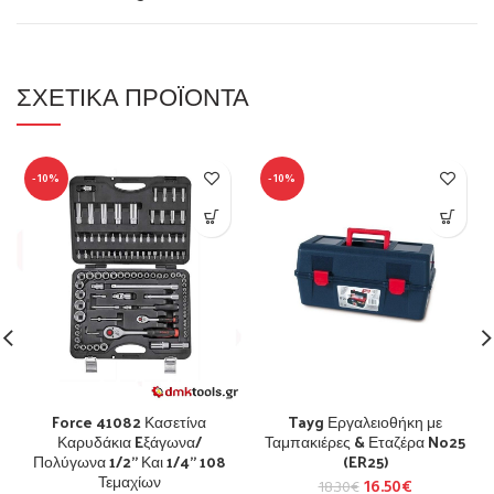
ΣΧΕΤΙΚΆ ΠΡΟΪΌΝΤΑ
-10%
-10%
Force 41082 Κασετίνα
Tayg Εργαλειοθήκη με
Καρυδάκια Eξάγωνα/
Ταμπακιέρες & Εταζέρα No25
Πολύγωνα 1/2” Και 1/4” 108
(ER25)
Τεμαχίων
16.50
€
18.30
€