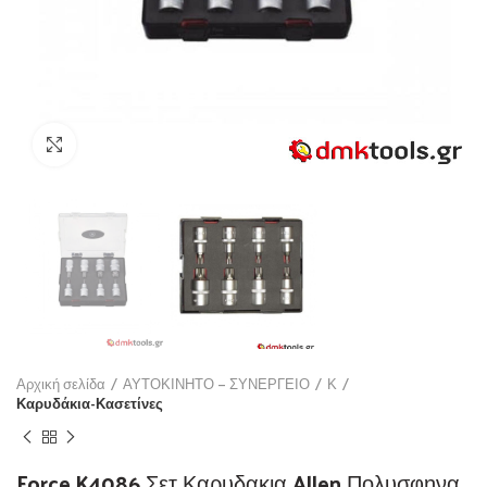
Click to enlarge
Αρχική σελίδα
ΑΥΤΟΚΙΝΗΤΟ – ΣΥΝΕΡΓΕΙΟ
Κ
Καρυδάκια-Κασετίνες
Force K4086 Σετ Καρυδακια Allen Πολυσφηνα