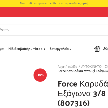
Νέα απίθανα προιόντα κάθε μέρα σε μοναδικές τιμές!
Βορ
μα
Η Βιδευβοϊκή/Dmktools
Σετ εργαλείων
Αρχική σελίδα
ΑΥΤΟΚΙΝΗΤΟ – Σ
Force Καρυδάκια Μπουζί Εξάγωνα
-10%
Force Καρυδά
Εξάγωνα 3/8
(807316)