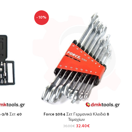
-10%
-3/8 Σετ 40
Force 5084 Σετ Γερμανικά Κλειδιά 8
Τεμαχίων
32.40
€
36.00
€