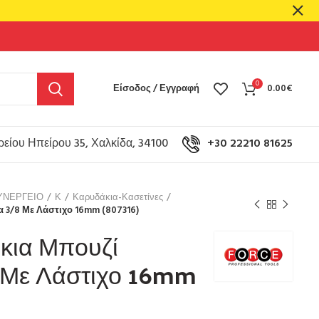
0
Είσοδος / Εγγραφή
0.00
€
είου Ηπείρου 35, Χαλκίδα, 34100
+30 22210 81625
ΥΝΕΡΓΕΙΟ
Κ
Καρυδάκια-Κασετίνες
 3/8 Με Λάστιχο 16mm (807316)
κια Μπουζί
 Με Λάστιχο 16mm