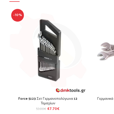
-10%
Force 5123 Σετ Γερμανοπολύγωνα 12
Γερμανικά
Τεμαχίων
47.70
€
53.00
€