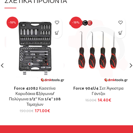
ΣΧΕΤΙΚΆ ΠΡΟΪΌΝΤΑ
-10%
-10%
Force 41082 Κασετίνα
Force 904U4 Σετ Άγκιστρα
Καρυδάκια Eξάγωνα/
Γάντζοι
Πολύγωνα 1/2” Και 1/4” 108
14.40
€
16.00
€
Τεμαχίων
171.00
€
190.00
€