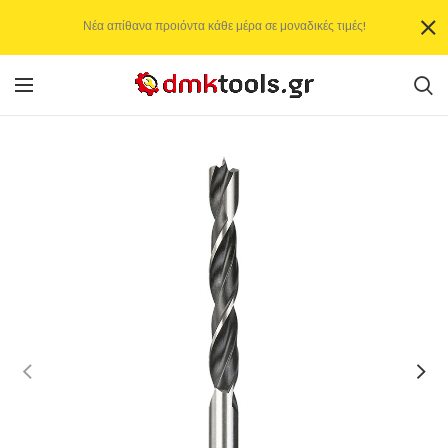
Νέα απίθανα προιόντα κάθε μέρα σε μοναδικές τιμές!