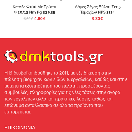
Κετσές Φ100 Με Τρύπα
Λάμες Σέγας Ξύλου Σετ 5
Φ20/13 Mm Pg 339.35
Τεμαχίων MPS 3114
4.80
€
9.80
€
6.60
€
Η
Βιδευβοϊκή
ιδρύθηκε το 2011, με εξειδίκευση στην
πώληση βιομηχανικών ειδών & εργαλείων, καθώς και στην
μετέπειτα εξυπηρέτηση του πελάτη, προσφέροντας
συμβουλές, πληροφορίες για τις νέες τάσεις στην αγορά
των εργαλείων αλλά και πρακτικές λύσεις καθώς και
επώνυμα ανταλλακτικά σε όλα τα προϊόντα που
εμπορεύεται.
ΕΠΙΚΟΙΝΩΝΙΑ