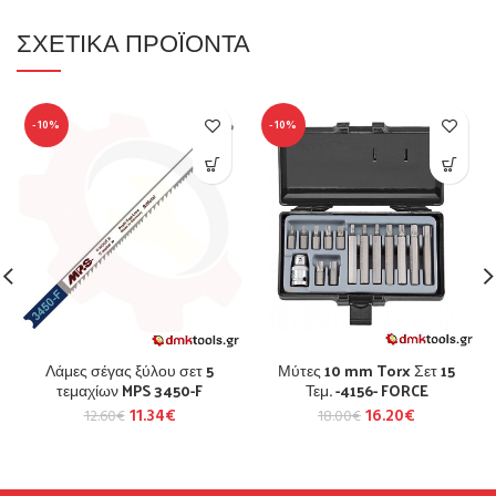
ΣΧΕΤΙΚΆ ΠΡΟΪΌΝΤΑ
-10%
-10%
Λάμες σέγας ξύλου σετ 5
Μύτες 10 mm Torx Σετ 15
τεμαχίων MPS 3450-F
Τεμ. -4156- FORCE
11.34
€
16.20
€
12.60
€
18.00
€