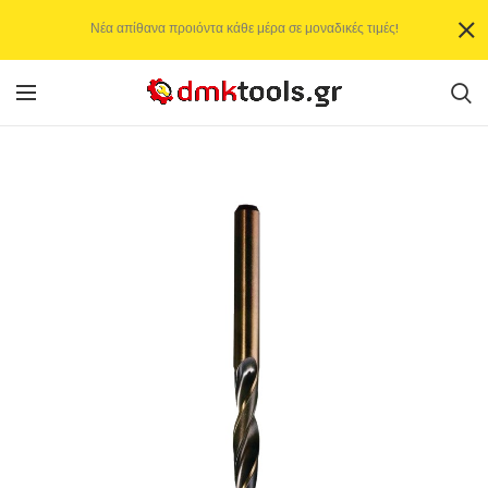
Νέα απίθανα προιόντα κάθε μέρα σε μοναδικές τιμές!