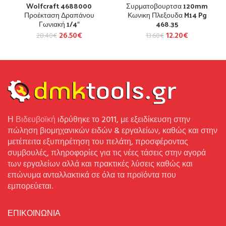
Wolfcraft 4688000
Συρματοβουρτσα 120mm
Προέκταση Δραπάνου
Κωνικη Πλεξουδα M14 Pg
Γωνιακή 1/4″
468.35
26.50
€
12.20
€
28.40
€
13.60
€
Η
Βιδευβοϊκή
ιδρύθηκε το 2011, με εξειδίκευση στην
πώληση βιομηχανικών ειδών & εργαλείων, καθώς και στην
μετέπειτα εξυπηρέτηση του πελάτη, προσφέροντας
συμβουλές, πληροφορίες για τις νέες τάσεις στην αγορά
των εργαλείων αλλά και πρακτικές λύσεις καθώς και
επώνυμα ανταλλακτικά σε όλα τα προϊόντα που
εμπορεύεται.
ΕΠΙΚΟΙΝΩΝΙΑ