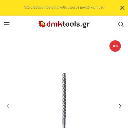
Νέα απίθανα προιόντα κάθε μέρα σε μοναδικές τιμές!
-18%