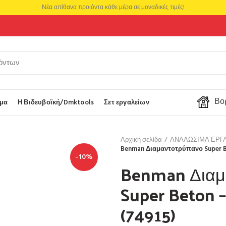
Νέα απίθανα προιόντα κάθε μέρα σε μοναδικές τιμές!
Βορ
μα
Η Βιδευβοϊκή/Dmktools
Σετ εργαλείων
Αρχική σελίδα
ΑΝΑΛΩΣΙΜΑ ΕΡΓ
Benman Διαμαντοτρύπανο Super B
-10%
Benman Διαμ
Super Beton
(74915)