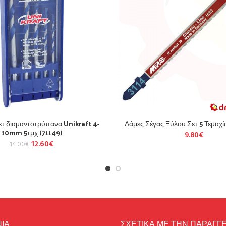
 διαμαντοτρύπανα Unikraft 4-
Λάμες Σέγας Ξύλου Σετ 5 Τεμαχ
10mm 5τμχ (71149)
9.80
€
12.60
€
14.00
€
ΙΑ
ΣΧΕΤΙΚΑ ΜΕ ΤΗΝ ΠΑΡΑΓΓΕ