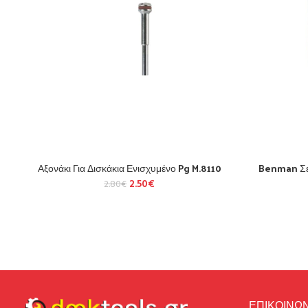
Αξονάκι Για Δισκάκια Ενισχυμένο Pg M.8110
Benman Σετ
2.50
€
2.80
€
ΕΠΙΚΟΙΝΩΝ