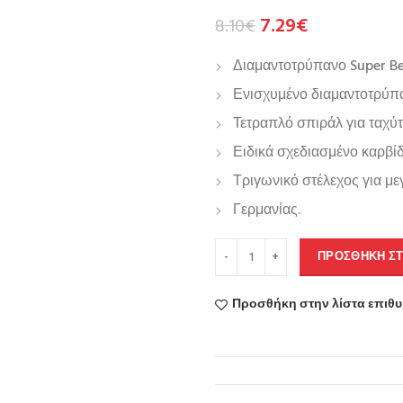
7.29
€
8.10
€
Διαμαντοτρύπανο Super B
Ενισχυμένο διαμαντοτρύπαν
Τετραπλό σπιράλ για ταχύ
Ειδικά σχεδιασμένο καρβίδ
Τριγωνικό στέλεχος για με
Γερμανίας.
ΠΡΟΣΘΉΚΗ ΣΤ
Προσθήκη στην λίστα επιθ