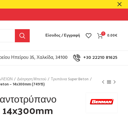
0
Είσοδος / Εγγραφή
0.00
€
είου Ηπείρου 35, Χαλκίδα, 34100
+30 22210 81625
ΑΛΕΙΩΝ
Διάτρηση Μπετού
Τρυπάνια Super Beton
eton – 14x300mm (74915)
αντοτρύπανο
 – 14x300mm