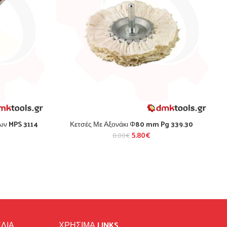
ίων MPS 3114
Κετσές Με Αξονάκι Φ80 mm Pg 339.30
5.80
€
8.00
€
ΛΙΑ
ΧΡΉΣΙΜΑ LINKS