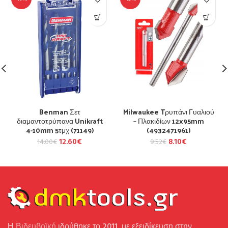
Benman Σετ
Milwaukee Tρυπάνι Γυαλιού
διαμαντοτρύπανα Unikraft
– Πλακιδίων 12x95mm
4-10mm 5τμχ (71149)
(4932471961)
12.60
€
8.10
€
14.00
€
9.52
€
Η
Βιδευβοϊκή
ιδρύθηκε το 2011, με εξειδίκευση στην