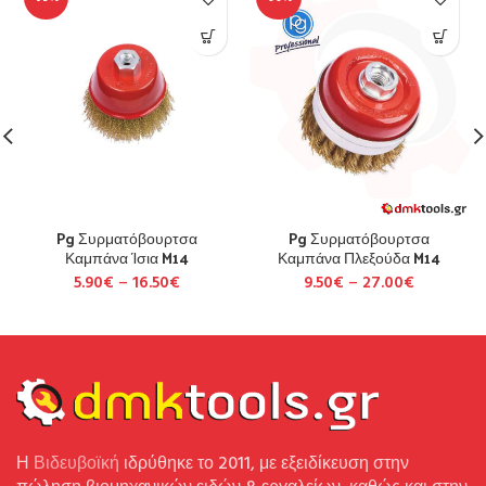
Pg Συρματόβουρτσα
Pg Συρματόβουρτσα
Καμπάνα Ίσια M14
Καμπάνα Πλεξούδα M14
5.90
€
–
16.50
€
9.50
€
–
27.00
€
Η
Βιδευβοϊκή
ιδρύθηκε το 2011, με εξειδίκευση στην