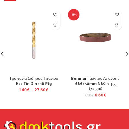
-11%
Τρυπανια Σιδηρου Τιτανιου
Benman Ιμάντας Λείανσης
Hss Tin Din338 Ptg
686x50mm N80 3Τμχ
(72536)
1.40
€
–
27.60
€
6.60
€
7.40
€