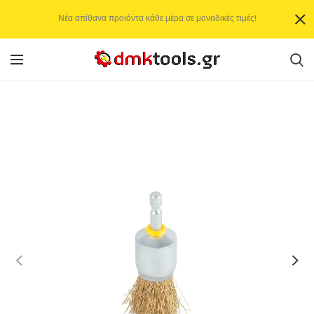
Νέα απίθανα προιόντα κάθε μέρα σε μοναδικές τιμές!