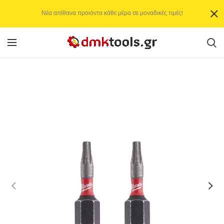
Νέα απίθανα προιόντα κάθε μέρα σε μοναδικές τιμές!