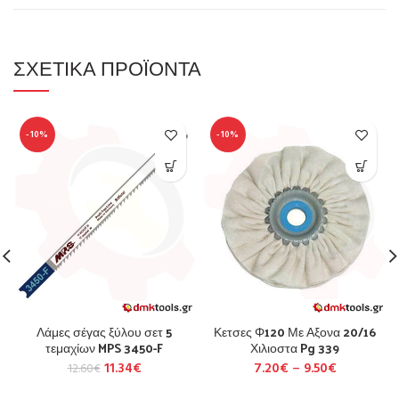
ΣΧΕΤΙΚΆ ΠΡΟΪΌΝΤΑ
-10%
-10%
Λάμες σέγας ξύλου σετ 5
Κετσες Φ120 Με Αξονα 20/16
τεμαχίων MPS 3450-F
Χιλιοστα Pg 339
11.34
€
7.20
€
–
9.50
€
12.60
€