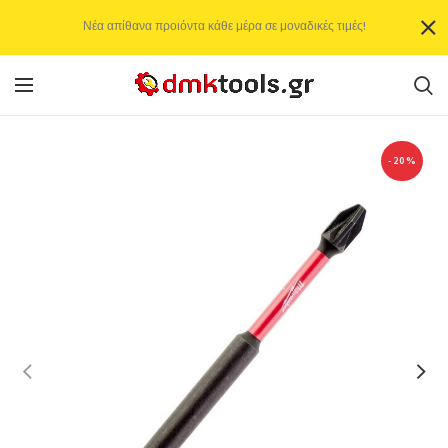
Νέα απίθανα προιόντα κάθε μέρα σε μοναδικές τιμές!
-20%