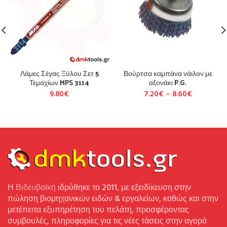
Λάμες Σέγας Ξύλου Σετ 5
Βούρτσα καμπάνα νάιλον με
Τεμαχίων MPS 3114
αξονάκι P.G.
9.80
€
7.20
€
–
8.60
€
Η
Βιδευβοϊκή
ιδρύθηκε το 2011, με εξειδίκευση στην
πώληση βιομηχανικών ειδών & εργαλείων, καθώς και στην
μετέπειτα εξυπηρέτηση του πελάτη, προσφέροντας
συμβουλές, πληροφορίες για τις νέες τάσεις στην αγορά