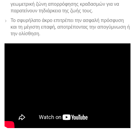
γεωμετρική ζώνη απορρόφησης κραδασμών για να
παρατείνουν τηδιάρκεια της ζωής τους.
Το σφυρήλατο άκρο επιτρέπει την ασφαλή πρόσφυση
και τη μέγιστη επαφή, αποτρέποντας την απογύμνωση ή
την ολίσθηση.