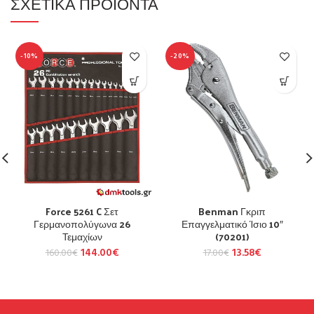
ΣΧΕΤΙΚΆ ΠΡΟΪΌΝΤΑ
-10%
-20%
Force 5261 C Σετ
Benman Γκριπ
Γερμανοπολύγωνα 26
Επαγγελματικό Ίσιο 10″
Τεμαχίων
(70201)
144.00
€
13.58
€
160.00
€
17.00
€