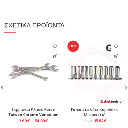
ΣΧΕΤΙΚΆ ΠΡΟΪΌΝΤΑ
-10%
Γερμανικά Κλειδιά Force
Force 21115 Σετ Καρυδάκια
Taiwan Chrome Vanadium
Μακριά 1/4″
2.60
€
–
54.80
€
15.84
€
17.60
€