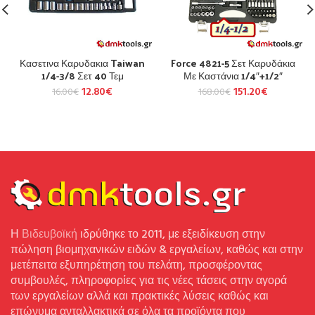
Κασετινα Καρυδακια Taiwan
Force 4821-5 Σετ Καρυδάκια
1/4-3/8 Σετ 40 Τεμ
Με Καστάνια 1/4″+1/2″
12.80
€
151.20
€
16.00
€
168.00
€
Η
Βιδευβοϊκή
ιδρύθηκε το 2011, με εξειδίκευση στην
πώληση βιομηχανικών ειδών & εργαλείων, καθώς και στην
μετέπειτα εξυπηρέτηση του πελάτη, προσφέροντας
συμβουλές, πληροφορίες για τις νέες τάσεις στην αγορά
των εργαλείων αλλά και πρακτικές λύσεις καθώς και
επώνυμα ανταλλακτικά σε όλα τα προϊόντα που