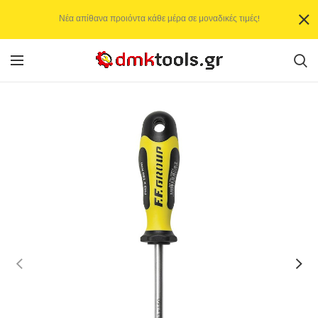
Νέα απίθανα προιόντα κάθε μέρα σε μοναδικές τιμές!