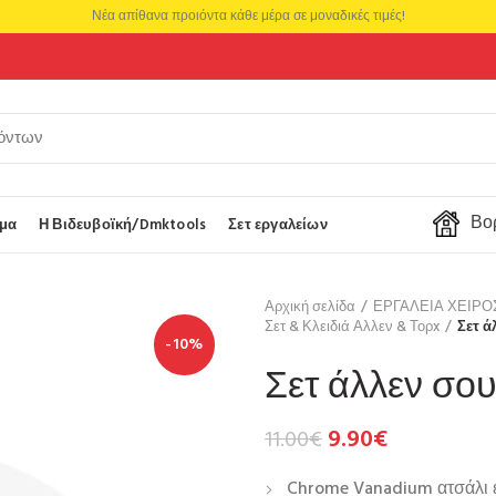
Νέα απίθανα προιόντα κάθε μέρα σε μοναδικές τιμές!
Βορ
μα
Η Βιδευβοϊκή/Dmktools
Σετ εργαλείων
Αρχική σελίδα
ΕΡΓΑΛΕΙΑ ΧΕΙΡ
Σετ & Κλειδιά Αλλεν & Τορx
Σετ ά
-10%
Σετ άλλεν σο
9.90
€
11.00
€
Chrome Vanadium ατσάλι ε