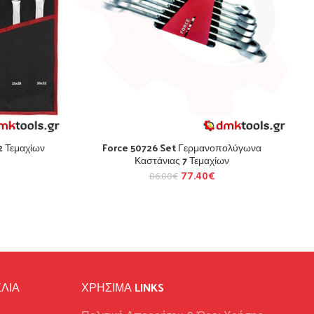
2 Τεμαχίων
Force 50726 Set Γερμανοπολύγωνα
Καστάνιας 7 Τεμαχίων
77.40
€
86.00
€
ΛΙΑ
ΧΡΉΣΙΜΑ LINKS