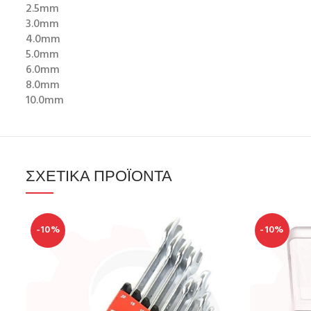
2.5mm
3.0mm
4.0mm
5.0mm
6.0mm
8.0mm
10.0mm
ΣΧΕΤΙΚΆ ΠΡΟΪΌΝΤΑ
-10%
-10%