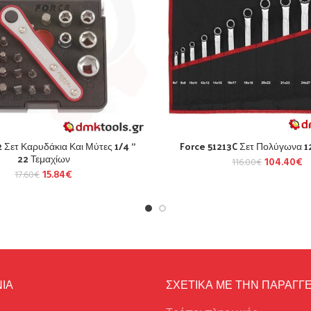
 Σετ Καρυδάκια Και Μύτες 1/4 ”
Force 51213C Σετ Πολύγωνα 1
22 Τεμαχίων
104.40
€
116.00
€
15.84
€
17.60
€
ΙΑ
ΣΧΕΤΙΚΑ ΜΕ ΤΗΝ ΠΑΡΑΓΓΕ