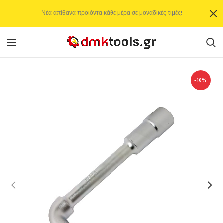
Νέα απίθανα προιόντα κάθε μέρα σε μοναδικές τιμές!
-10%