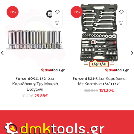
-10%
-10%
Force 40911 1/2″ Σετ
Force 4821-5 Σετ Καρυδάκια
Καρυδάκια 9 Τμχ Μακριά
Με Καστάνια 1/4″+1/2″
Εξάγωνα
151.20
€
168.00
€
29.88
€
33.20
€