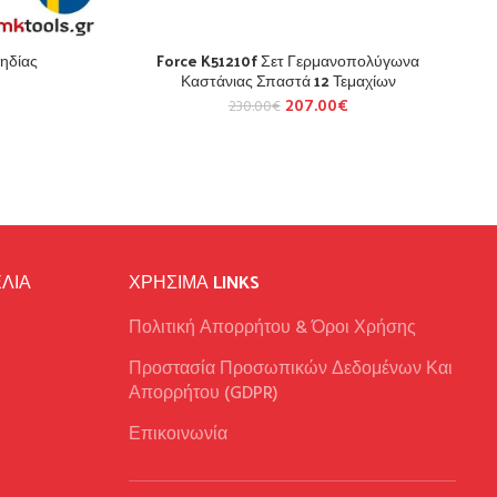
ηδίας
Force K51210f Σετ Γερμανοπολύγωνα
Καστάνιας Σπαστά 12 Τεμαχίων
207.00
€
230.00
€
ΛΙΑ
ΧΡΉΣΙΜΑ LINKS
Πολιτική Απορρήτου & Όροι Χρήσης
Προστασία Προσωπικών Δεδομένων Και
Απορρήτου (GDPR)
Επικοινωνία