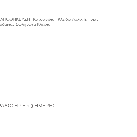
Σ-ΑΠΟΘΗΚΕΥΣΗ
,
Κατσαβίδια - Κλειδιά Αλλεν & Torx
,
ρυδάκια
,
Σωληνωτά Κλειδιά
ΆΔΟΣΗ ΣΕ 1-3 ΗΜΈΡΕΣ