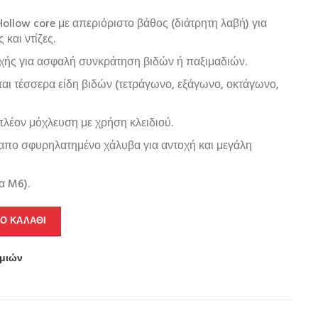
llow core με απεριόριστο βάθος (διάτρητη λαβή) για
 και ντίζες.
χής για ασφαλή συνκράτηση βιδών ή παξιμαδιών.
ται τέσσερα είδη βιδών (τετράγωνο, εξάγωνο, οκτάγωνο,
πλέον μόχλευση με χρήση κλειδιού.
απο σφυρηλατημένο χάλυβα για αντοχή και μεγάλη
α M6).
Ο ΚΑΛΆΘΙ
υμιών