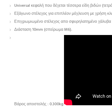
Universal κεφαλή που δέχεται τέσσερα είδη βιδών (τε
Εξάγωνο στέλεχος για επιπλέον μόχλευση με χρήση κλε
Επιχρωμιωμένο στέλεχος απο σφυρηλατημένο χάλυβα γι
Διάσταση 10mm (σπείρωμα M6).
Βάρος αποστολής : 0.300kg.