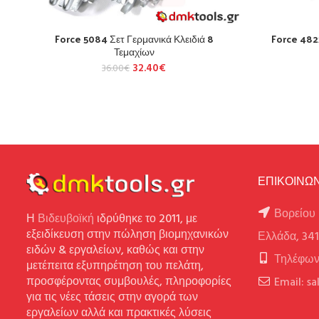
Force 5084 Σετ Γερμανικά Κλειδιά 8
Force 482
Τεμαχίων
32.40
€
36.00
€
ΕΠΙΚΟΙΝΩΝ
Βορείου 
Η
Βιδευβοϊκή
ιδρύθηκε το 2011, με
εξειδίκευση στην πώληση βιομηχανικών
Ελλάδα, 34
ειδών & εργαλείων, καθώς και στην
Τηλέφων
μετέπειτα εξυπηρέτηση του πελάτη,
προσφέροντας συμβουλές, πληροφορίες
Email: s
για τις νέες τάσεις στην αγορά των
εργαλείων αλλά και πρακτικές λύσεις