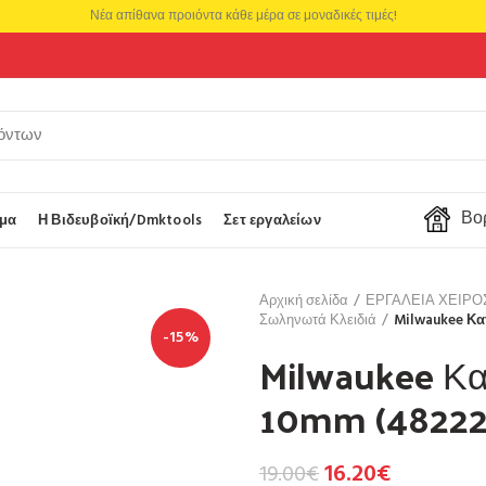
Νέα απίθανα προιόντα κάθε μέρα σε μοναδικές τιμές!
Βορ
μα
Η Βιδευβοϊκή/Dmktools
Σετ εργαλείων
Αρχική σελίδα
ΕΡΓΑΛΕΙΑ ΧΕΙΡ
Σωληνωτά Κλειδιά
Milwaukee Κα
-15%
Milwaukee Κα
10mm (48222
16.20
€
19.00
€