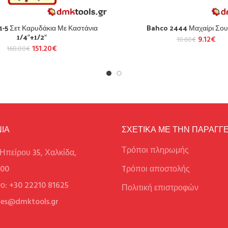
1-5 Σετ Καρυδάκια Με Καστάνια
Bahco 2444 Μαχαίρι Σου
1/4″+1/2″
9.12
€
10.60
€
151.20
€
168.00
€
ΙΑ
ΣΧΕΤΙΚΑ ΜΕ ΤΗΝ ΠΑΡΑΓΓΕ
Τρόποι πληρωμής
Ηπείρου 35, Χαλκίδα,
100
Tρόποι αποστολής
ο: +30 22210 81625
Πολιτική επιστροφών
ales@dmktools.gr