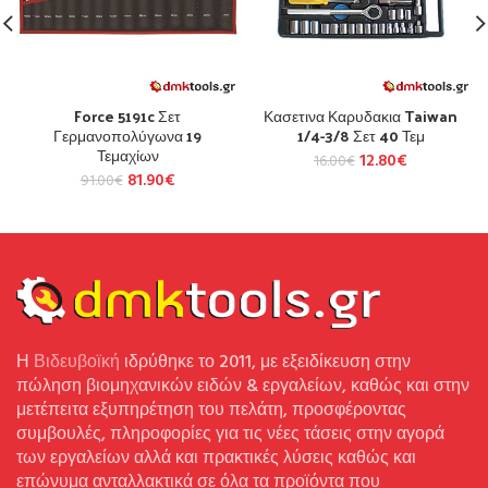
Force 5191c Σετ
Κασετινα Καρυδακια Taiwan
Γερμανοπολύγωνα 19
1/4-3/8 Σετ 40 Τεμ
Τεμαχίων
12.80
€
16.00
€
81.90
€
91.00
€
Η
Βιδευβοϊκή
ιδρύθηκε το 2011, με εξειδίκευση στην
πώληση βιομηχανικών ειδών & εργαλείων, καθώς και στην
μετέπειτα εξυπηρέτηση του πελάτη, προσφέροντας
συμβουλές, πληροφορίες για τις νέες τάσεις στην αγορά
των εργαλείων αλλά και πρακτικές λύσεις καθώς και
επώνυμα ανταλλακτικά σε όλα τα προϊόντα που