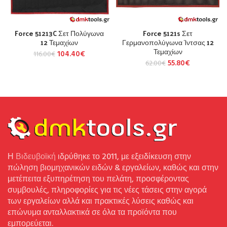
Force 51213C Σετ Πολύγωνα
Force 5121s Σετ
12 Τεμαχίων
Γερμανοπολύγωνα Ίντσας 12
Τεμαχίων
104.40
€
116.00
€
55.80
€
62.00
€
Η
Βιδευβοϊκή
ιδρύθηκε το 2011, με εξειδίκευση στην
πώληση βιομηχανικών ειδών & εργαλείων, καθώς και στην
μετέπειτα εξυπηρέτηση του πελάτη, προσφέροντας
συμβουλές, πληροφορίες για τις νέες τάσεις στην αγορά
των εργαλείων αλλά και πρακτικές λύσεις καθώς και
επώνυμα ανταλλακτικά σε όλα τα προϊόντα που
εμπορεύεται.