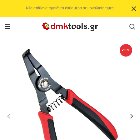
Νέα απίθανα προιόντα κάθε μέρα σε μοναδικές τιμές!
-15%