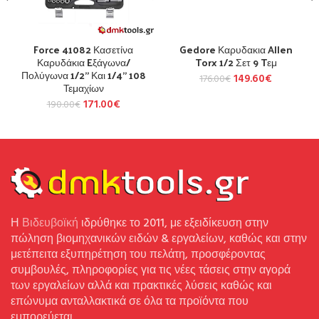
Force 41082 Κασετίνα
Gedore Καρυδακια Allen
Καρυδάκια Eξάγωνα/
Torx 1/2 Σετ 9 Tεμ
Πολύγωνα 1/2” Και 1/4” 108
149.60
€
176.00
€
Τεμαχίων
171.00
€
190.00
€
Η
Βιδευβοϊκή
ιδρύθηκε το 2011, με εξειδίκευση στην
πώληση βιομηχανικών ειδών & εργαλείων, καθώς και στην
μετέπειτα εξυπηρέτηση του πελάτη, προσφέροντας
συμβουλές, πληροφορίες για τις νέες τάσεις στην αγορά
των εργαλείων αλλά και πρακτικές λύσεις καθώς και
επώνυμα ανταλλακτικά σε όλα τα προϊόντα που
εμπορεύεται.