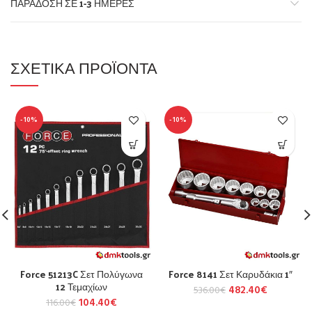
ΠΑΡΆΔΟΣΗ ΣΕ 1-3 ΗΜΈΡΕΣ
ΣΧΕΤΙΚΆ ΠΡΟΪΌΝΤΑ
-10%
-10%
Force 51213C Σετ Πολύγωνα
Force 8141 Σετ Καρυδάκια 1″
12 Τεμαχίων
482.40
€
536.00
€
104.40
€
116.00
€