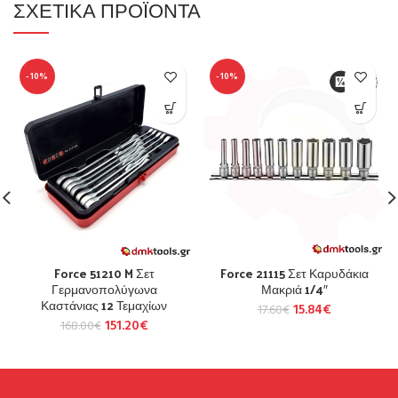
ΣΧΕΤΙΚΆ ΠΡΟΪΌΝΤΑ
-10%
-10%
Force 51210 M Σετ
Force 21115 Σετ Καρυδάκια
Γερμανοπολύγωνα
Μακριά 1/4″
Καστάνιας 12 Τεμαχίων
15.84
€
17.60
€
151.20
€
168.00
€