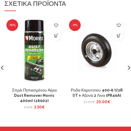
ΣΧΕΤΙΚΆ ΠΡΟΪΌΝΤΑ
-15%
-9%
Σπρέι Πεπιεσμένου Αέρα
Ροδα Καροτσιου 400-8 Μ2R
Dust Remover Morris
ΒT + Αξονα 2 Λινα (PR46A)
400ml (28602)
20.00
€
22.00
€
3.50
€
4.10
€