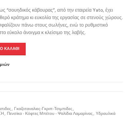
ως “σουηδικός κάβουρας”, από την εταιρεία Yato, έχει
αθερό κράτημα κι ευκολία της εργασίας σε στενούς χώρους.
σφαλίζουν πάνω στους σωλήνες, ενώ το ρυθμιστικό
το εύκολο άνοιγμα κ κλείσιμο της λαβής.
Ο ΚΑΛΆΘΙ
υμιών
μπιδες
,
Γκαζοταναλιες-Γκριπ-Τσιμπιδες
,
ΣΗ
,
Πενσίκα - Κόφτες Μπέτου - Ψαλίδια Λαμαρίνας
,
Υδραυλικά