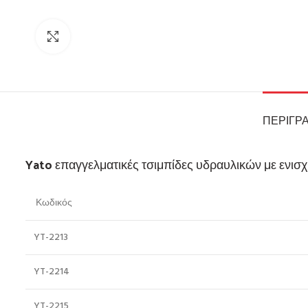
Click to enlarge
ΠΕΡΙΓΡ
Yato επαγγελματικές τσιμπίδες υδραυλικών με ενισ
Κωδικός
YT-2213
YT-2214
YT-2215