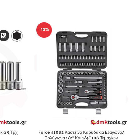
-10%
κια 9 Τμχ
Force 41082 Κασετίνα Καρυδάκια Eξάγωνα/
Πολύγωνα 1/2” Και 1/4” 108 Τεμαχίων