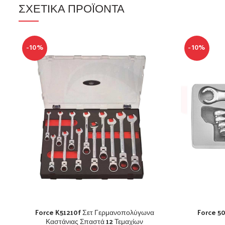
ΣΧΕΤΙΚΆ ΠΡΟΪΌΝΤΑ
-10%
-10%
Force K51210f Σετ Γερμανοπολύγωνα
Force 5
Καστάνιας Σπαστά 12 Τεμαχίων