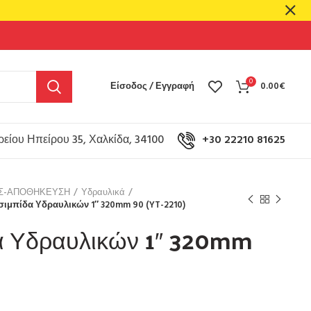
0
Είσοδος / Εγγραφή
0.00
€
είου Ηπείρου 35, Χαλκίδα, 34100
+30 22210 81625
ΟΣ-ΑΠΟΘΗΚΕΥΣΗ
Υδραυλικά
σιμπίδα Υδραυλικών 1″ 320mm 90 (YT-2210)
α Υδραυλικών 1″ 320mm