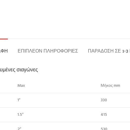
ΑΦΉ
ΕΠΙΠΛΈΟΝ ΠΛΗΡΟΦΟΡΊΕΣ
ΠΑΡΆΔΟΣΗ ΣΕ 1-3
χυμένες σιαγώνες
Max
Μήκος mm
1″
330
1.5″
415
2″
530