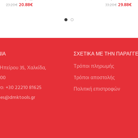
20.88
€
29.88
€
23.20
€
33.20
€
ΙΑ
ΣΧΕΤΙΚΑ ΜΕ ΤΗΝ ΠΑΡΑΓΓΕ
Τρόποι πληρωμής
Ηπείρου 35, Χαλκίδα,
100
Tρόποι αποστολής
ο: +30 22210 81625
Πολιτική επιστροφών
ales@dmktools.gr