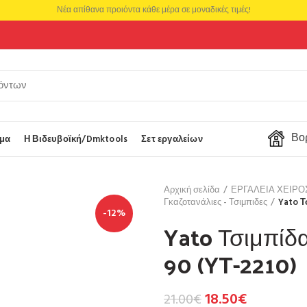
Νέα απίθανα προιόντα κάθε μέρα σε μοναδικές τιμές!
Βορ
μα
Η Βιδευβοϊκή/Dmktools
Σετ εργαλείων
Αρχική σελίδα
ΕΡΓΑΛΕΙΑ ΧΕΙΡ
Γκαζοτανάλιες - Τσιμπιδες
Yato Τ
-12%
Yato Τσιμπίδ
90 (YT-2210)
18.50
€
21.00
€