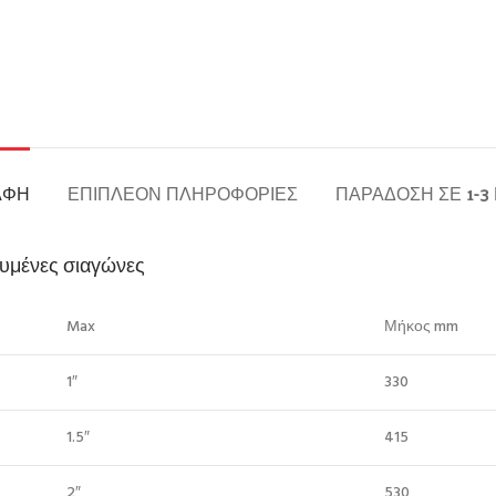
ΑΦΉ
ΕΠΙΠΛΈΟΝ ΠΛΗΡΟΦΟΡΊΕΣ
ΠΑΡΆΔΟΣΗ ΣΕ 1-3
χυμένες σιαγώνες
Max
Μήκος mm
1″
330
1.5″
415
2″
530