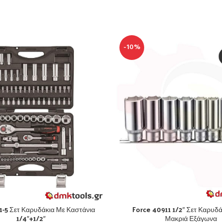
-10%
1-5 Σετ Καρυδάκια Με Καστάνια
Force 40911 1/2″ Σετ Καρυδά
1/4″+1/2″
Μακριά Εξάγωνα