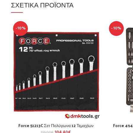
ΣΧΕΤΙΚΆ ΠΡΟΪΌΝΤΑ
-10%
-10%
Force 51213C Σετ Πολύγωνα 12 Τεμαχίων
Force 494
104.40
€
116.00
€