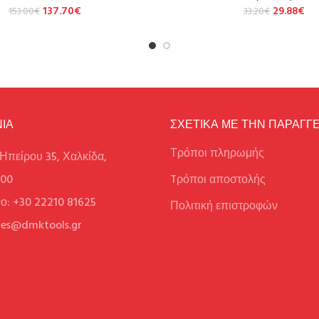
137.70
€
29.88
€
153.00
€
33.20
€
ΙΑ
ΣΧΕΤΙΚΑ ΜΕ ΤΗΝ ΠΑΡΑΓΓΕ
Τρόποι πληρωμής
Ηπείρου 35, Χαλκίδα,
100
Tρόποι αποστολής
ο: +30 22210 81625
Πολιτική επιστροφών
ales@dmktools.gr