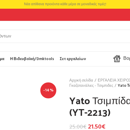
Νέα απίθανα προιόντα κάθε μέρα σε μοναδικές τιμές!
Βορ
μα
Η Βιδευβοϊκή/Dmktools
Σετ εργαλείων
Αρχική σελίδα
ΕΡΓΑΛΕΙΑ ΧΕΙΡ
Γκαζοτανάλιες - Τσιμπιδες
Yato Τ
-14%
Yato Τσιμπίδ
(YT-2213)
21.50
€
25.00
€