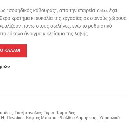
ως “σουηδικός κάβουρας”, από την εταιρεία Yato, έχει
αθερό κράτημα κι ευκολία της εργασίας σε στενούς χώρους.
σφαλίζουν πάνω στους σωλήνες, ενώ το ρυθμιστικό
το εύκολο άνοιγμα κ κλείσιμο της λαβής.
Ο ΚΑΛΆΘΙ
υμιών
μπιδες
,
Γκαζοταναλιες-Γκριπ-Τσιμπιδες
,
ΣΗ
,
Πενσίκα - Κόφτες Μπέτου - Ψαλίδια Λαμαρίνας
,
Υδραυλικά