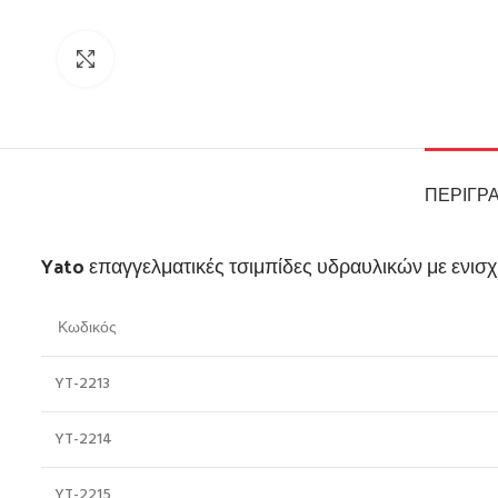
Click to enlarge
ΠΕΡΙΓΡ
Yato επαγγελματικές τσιμπίδες υδραυλικών με ενισ
Κωδικός
YT-2213
YT-2214
YT-2215