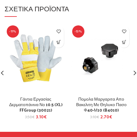
ΣΧΕΤΙΚΆ ΠΡΟΪΌΝΤΑ
-11%
-13%
Γάντια Εργασίας
Πομολα Μαργαριτα Απο
Δερματοπάνινα Νο 10.5 (XL)
Βακελιτη Με Θηλυκο Πασο
FFGroup (30021)
Φ40-Μ10 (B4010)
3.10
€
2.70
€
3.50
€
3.10
€