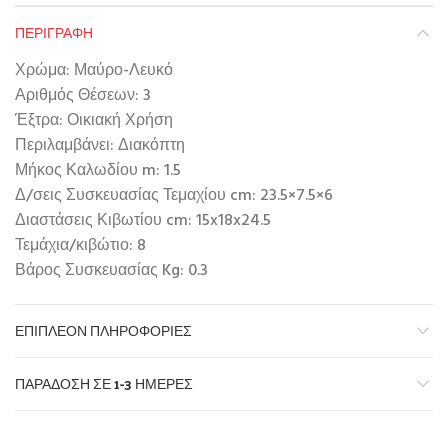
ΠΕΡΙΓΡΑΦΉ
Χρώμα:
Μαύρο-Λευκό
Αριθμός Θέσεων:
3
Έξτρα:
Οικιακή Χρήση
Περιλαμβάνει:
Διακόπτη
Μήκος Καλωδίου m:
1.5
Δ/σεις Συσκευασίας Τεμαχίου cm:
23.5×7.5×6
Διαστάσεις Κιβωτίου cm:
15x18x24.5
Τεμάχια/κιβώτιο:
8
Βάρος Συσκευασίας Kg:
0.3
ΕΠΙΠΛΈΟΝ ΠΛΗΡΟΦΟΡΊΕΣ
ΠΑΡΆΔΟΣΗ ΣΕ 1-3 ΗΜΈΡΕΣ