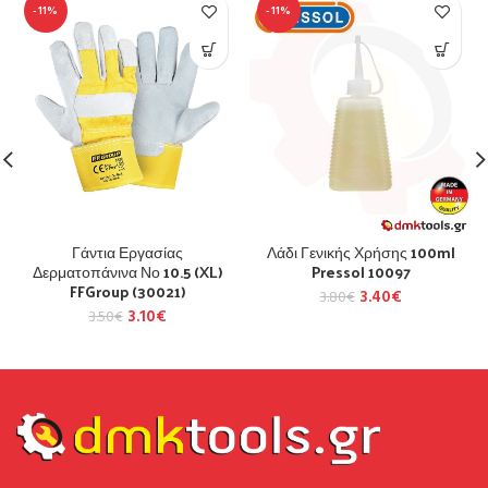
-11%
-11%
Γάντια Εργασίας
Λάδι Γενικής Χρήσης 100ml
Δερματοπάνινα Νο 10.5 (XL)
Pressol 10097
FFGroup (30021)
3.40
€
3.80
€
3.10
€
3.50
€