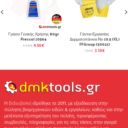
Γράσο Γενικής Χρήσης 80gr
Γάντια Εργασίας
Pressol 10564
Δερματοπάνινα Νο 10.5 (XL)
FFGroup (30021)
4.50
€
5.00
€
3.10
€
3.50
€
Η
Βιδευβοϊκή
ιδρύθηκε το 2011, με εξειδίκευση στην
πώληση βιομηχανικών ειδών & εργαλείων, καθώς και στην
μετέπειτα εξυπηρέτηση του πελάτη, προσφέροντας
συμβουλές, πληροφορίες για τις νέες τάσεις στην αγορά