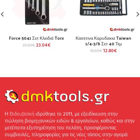
Force 5041 Σετ Κλειδιά Torx
Κασετινα Καρυδακια Taiwan
1/4-3/8 Σετ 40 Τεμ
23.04
€
25.60
€
12.80
€
16.00
€
Η
Βιδευβοϊκή
ιδρύθηκε το 2011, με εξειδίκευση στην
πώληση βιομηχανικών ειδών & εργαλείων, καθώς και στην
μετέπειτα εξυπηρέτηση του πελάτη, προσφέροντας
συμβουλές, πληροφορίες για τις νέες τάσεις στην αγορά