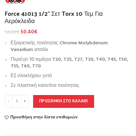
Force 41013 1/2″ Σετ Torx 10 Τεμ Για
Αερόκλειδα
50.40
€
56.00
€
Εξαιρετικής ποιότητας
Chrome Molybdenum
Vanadium
ατσάλι
Περιέχει 10 τεμάχια
T20, T25, T27, T30, T40, T45, T50,
T55, T60, T70
Εξ ολοκλήρου χυτό
Σε πλαστική κασετίνα ποιότητας
ΠΡΟΣΘΉΚΗ ΣΤΟ ΚΑΛΆΘΙ
Προσθήκη στην λίστα επιθυμιών