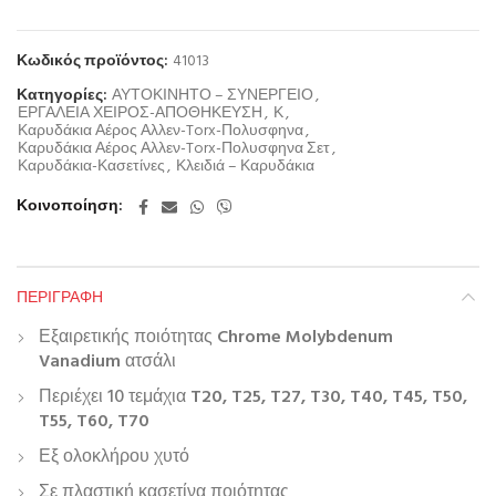
Κωδικός προϊόντος:
41013
Κατηγορίες:
ΑΥΤΟΚΙΝΗΤΟ – ΣΥΝΕΡΓΕΙΟ
,
ΕΡΓΑΛΕΙΑ ΧΕΙΡΟΣ-ΑΠΟΘΗΚΕΥΣΗ
,
Κ
,
Καρυδάκια Αέρος Αλλεν-Torx-Πολυσφηνα
,
Καρυδάκια Αέρος Αλλεν-Torx-Πολυσφηνα Σετ
,
Καρυδάκια-Κασετίνες
,
Κλειδιά – Καρυδάκια
Κοινοποίηση
ΠΕΡΙΓΡΑΦΉ
Εξαιρετικής ποιότητας
Chrome Molybdenum
Vanadium
ατσάλι
Περιέχει 10 τεμάχια
T20, T25, T27, T30, T40, T45, T50,
T55, T60, T70
Εξ ολοκλήρου χυτό
Σε πλαστική κασετίνα ποιότητας