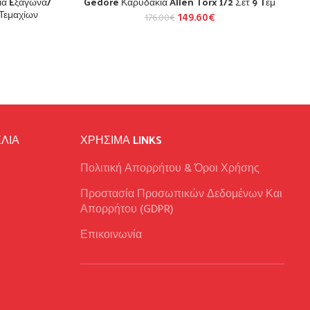
ια Eξάγωνα/
Gedore Καρυδακια Allen Torx 1/2 Σετ 9 Tεμ
 Τεμαχίων
149.60
€
176.00
€
ΛΙΑ
ΧΡΉΣΙΜΑ LINKS
Πολιτική Απορρήτου & Όροι Χρήσης
Προστασία Προσωπικών Δεδομένων Και
Απορρήτου (GDPR)
Επικοινωνία