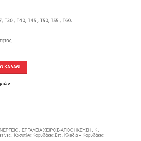
 T30 , T40, T45 , T50, T55 , T60.
τητας
Ο ΚΑΛΆΘΙ
υμιών
ΥΝΕΡΓΕΙΟ
,
ΕΡΓΑΛΕΙΑ ΧΕΙΡΟΣ-ΑΠΟΘΗΚΕΥΣΗ
,
Κ
,
τίνες
,
Κασετίνα Καρυδάκια Σετ
,
Κλειδιά – Καρυδάκια