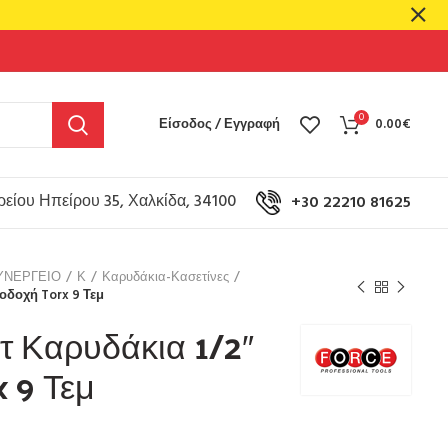
0
Είσοδος / Εγγραφή
0.00
€
είου Ηπείρου 35, Χαλκίδα, 34100
+30 22210 81625
ΥΝΕΡΓΕΙΟ
Κ
Καρυδάκια-Κασετίνες
οδοχή Torx 9 Τεμ
τ Καρυδάκια 1/2″
 9 Τεμ