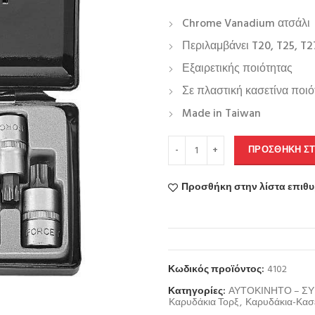
Chrome Vanadium ατσάλι
Περιλαμβάνει T20, T25, T27,
Εξαιρετικής ποιότητας
Σε πλαστική κασετίνα ποιό
Made in Taiwan
ΠΡΟΣΘΉΚΗ ΣΤ
Προσθήκη στην λίστα επιθ
Κωδικός προϊόντος:
4102
Κατηγορίες:
ΑΥΤΟΚΙΝΗΤΟ – Σ
Καρυδάκια Τορξ
,
Καρυδάκια-Κασε