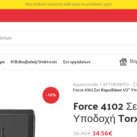
Νέα απίθανα προιόντα κάθε μέρα σε μοναδικές τιμές!
Βορ
μα
Η Βιδευβοϊκή/Dmktools
Σετ εργαλείων
Αρχική σελίδα
ΑΥΤΟΚΙΝΗΤΟ – Σ
Force 4102 Σετ Καρυδάκια 1/2″ Υπ
-10%
Force 4102 Σε
Υποδοχή Torx
34.56
€
38.40
€