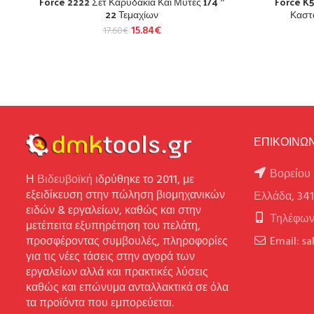
Force 2222 Σετ Καρυδάκια Και Μύτες 1/4 ”
Force K
22 Τεμαχίων
Καστ
15.84
€
17.60
€
ΕΠΙΚΟΙΝΩΝ
Βορείου 
Η
Βιδευβοϊκή
ιδρύθηκε το 2011, με
εξειδίκευση στην πώληση βιομηχανικών
Ελλάδα, 34
ειδών & εργαλείων, καθώς και στην
Τηλέφων
μετέπειτα εξυπηρέτηση του πελάτη,
προσφέροντας συμβουλές, πληροφορίες
Email: s
για τις νέες τάσεις στην αγορά των
εργαλείων αλλά και πρακτικές λύσεις
καθώς και επώνυμα ανταλλακτικά σε όλα
τα προϊόντα που εμπορεύεται.