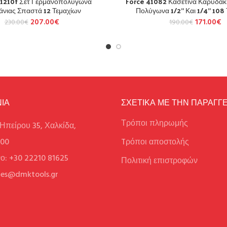
51210f Σετ Γερμανοπολύγωνα
Force 41082 Κασετίνα Καρυδάκ
άνιας Σπαστά 12 Τεμαχίων
Πολύγωνα 1/2” Και 1/4” 108
207.00
€
171.00
€
230.00
€
190.00
€
ΙΑ
ΣΧΕΤΙΚΑ ΜΕ ΤΗΝ ΠΑΡΑΓΓΕ
Τρόποι πληρωμής
Ηπείρου 35, Χαλκίδα,
100
Tρόποι αποστολής
ο: +30 22210 81625
Πολιτική επιστροφών
ales@dmktools.gr