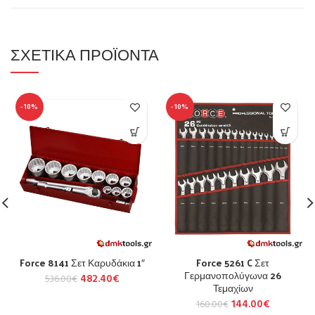
ΣΧΕΤΙΚΆ ΠΡΟΪΌΝΤΑ
-10%
-10%
Force 8141 Σετ Καρυδάκια 1″
Force 5261 C Σετ
Γερμανοπολύγωνα 26
482.40
€
536.00
€
Τεμαχίων
144.00
€
160.00
€