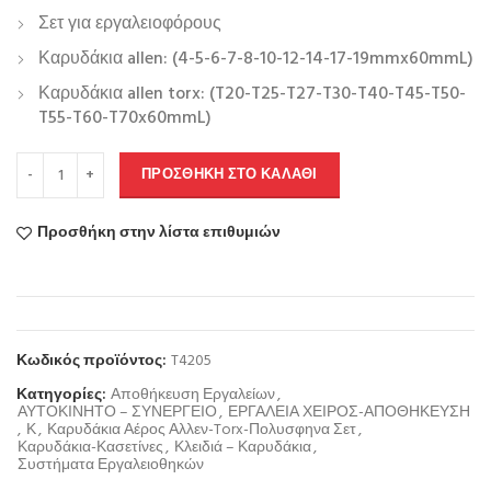
Σετ για εργαλειοφόρους
Καρυδάκια allen: (4-5-6-7-8-10-12-14-17-19mmx60mmL)
Καρυδάκια allen torx: (T20-T25-T27-T30-T40-T45-T50-
T55-T60-T70x60mmL)
ΠΡΟΣΘΉΚΗ ΣΤΟ ΚΑΛΆΘΙ
Προσθήκη στην λίστα επιθυμιών
Κωδικός προϊόντος:
T4205
Κατηγορίες:
Αποθήκευση Εργαλείων
,
ΑΥΤΟΚΙΝΗΤΟ – ΣΥΝΕΡΓΕΙΟ
,
ΕΡΓΑΛΕΙΑ ΧΕΙΡΟΣ-ΑΠΟΘΗΚΕΥΣΗ
,
Κ
,
Καρυδάκια Αέρος Αλλεν-Torx-Πολυσφηνα Σετ
,
Καρυδάκια-Κασετίνες
,
Κλειδιά – Καρυδάκια
,
Συστήματα Εργαλειοθηκών