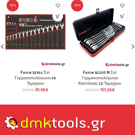
-10%
-10%
Force 5191c Σετ
Force 51210 M Σετ
Γερμανοπολύγωνα 19
Γερμανοπολύγωνα
Τεμαχίων
Καστάνιας 12 Τεμαχίων
81.90
€
151.20
€
91.00
€
168.00
€