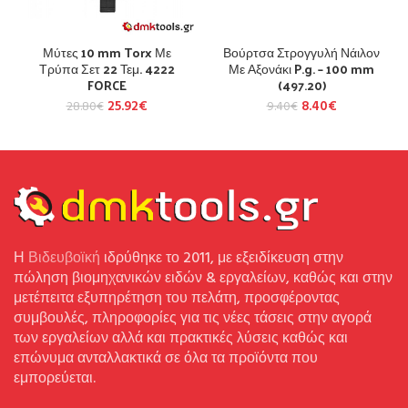
Μύτες 10 mm Torx Με
Βούρτσα Στρογγυλή Νάιλον
Τρύπα Σετ 22 Τεμ. 4222
Με Αξονάκι P.g. – 100 mm
FORCE
(497.20)
25.92
€
8.40
€
28.80
€
9.40
€
Η
Βιδευβοϊκή
ιδρύθηκε το 2011, με εξειδίκευση στην
πώληση βιομηχανικών ειδών & εργαλείων, καθώς και στην
μετέπειτα εξυπηρέτηση του πελάτη, προσφέροντας
συμβουλές, πληροφορίες για τις νέες τάσεις στην αγορά
των εργαλείων αλλά και πρακτικές λύσεις καθώς και
επώνυμα ανταλλακτικά σε όλα τα προϊόντα που
εμπορεύεται.