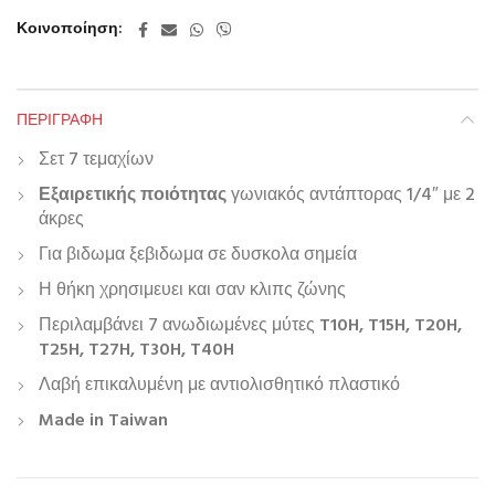
Κοινοποίηση
ΠΕΡΙΓΡΑΦΉ
Σετ 7 τεμαχίων
Εξαιρετικής ποιότητας
γωνιακός αντάπτορας 1/4″ με 2
άκρες
Για βιδωμα ξεβιδωμα σε δυσκολα σημεία
Η θήκη χρησιμευει και σαν κλιπς ζώνης
Περιλαμβάνει 7 ανωδιωμένες μύτες
T10H, T15H, T20H,
T25H, T27H, T30H, T40H
Λαβή επικαλυμένη με αντιολισθητικό πλαστικό
Made in Taiwan