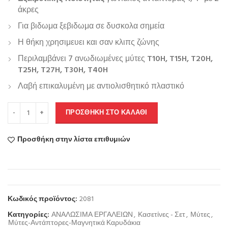
άκρες
Για βιδωμα ξεβιδωμα σε δυσκολα σημεία
Η θήκη χρησιμευει και σαν κλιπς ζώνης
Περιλαμβάνει 7 ανωδιωμένες μύτες
T10H, T15H, T20H,
T25H, T27H, T30H, T40H
Λαβή επικαλυμένη με αντιολισθητικό πλαστικό
ΠΡΟΣΘΉΚΗ ΣΤΟ ΚΑΛΆΘΙ
Προσθήκη στην λίστα επιθυμιών
Κωδικός προϊόντος:
2081
Κατηγορίες:
ΑΝΑΛΩΣΙΜΑ ΕΡΓΑΛΕΙΩΝ
,
Κασετίνες - Σετ
,
Μύτες
,
Μύτες-Αντάπτορες-Μαγνητικά Καρυδάκια