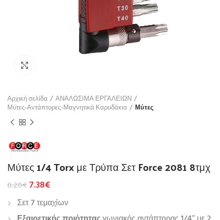
Click to enlarge
Αρχική σελίδα
ΑΝΑΛΩΣΙΜΑ ΕΡΓΑΛΕΙΩΝ
Μύτες-Αντάπτορες-Μαγνητικά Καρυδάκια
Μύτες
Μύτες 1/4 Torx με Τρύπα Σετ Force 2081 8τμχ
7.38
€
8.20
€
Σετ 7 τεμαχίων
Εξαιρετικής ποιότητας
γωνιακός αντάπτορας 1/4″ με 2