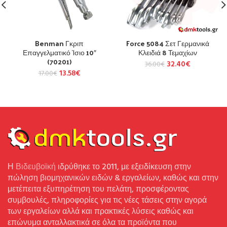
Benman Γκριπ
Force 5084 Σετ Γερμανικά
Επαγγελματικό Ίσιο 10″
Κλειδιά 8 Τεμαχίων
(70201)
32.40
€
36.00
€
13.58
€
17.00
€
Η
Βιδευβοϊκή
ιδρύθηκε το 2011, με εξειδίκευση στην
πώληση βιομηχανικών ειδών & εργαλείων, καθώς και στην
μετέπειτα εξυπηρέτηση του πελάτη, προσφέροντας
συμβουλές, πληροφορίες για τις νέες τάσεις στην αγορά
των εργαλείων αλλά και πρακτικές λύσεις καθώς και
επώνυμα ανταλλακτικά σε όλα τα προϊόντα που