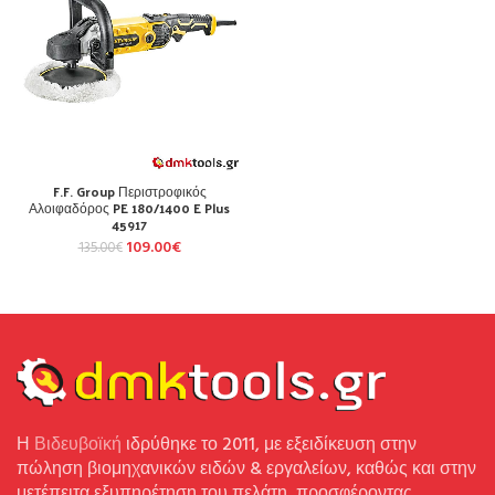
F.F. Group Περιστροφικός
Αλοιφαδόρος PE 180/1400 E Plus
45917
109.00
€
135.00
€
Η
Βιδευβοϊκή
ιδρύθηκε το 2011, με εξειδίκευση στην
πώληση βιομηχανικών ειδών & εργαλείων, καθώς και στην
μετέπειτα εξυπηρέτηση του πελάτη, προσφέροντας