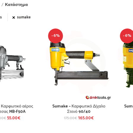
Κατάστημα
rs
sumake
-6%
-6%
 Καρφωτικό αέρος
Sumake – Καρφωτικό Δίχαλο
Suma
τσας MB-F50A
Στενό 90/40
55.00
€
165.00
€
00
€
175.00
€