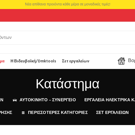
Νέα απίθανα προιόντα κάθε μέρα σε μοναδικές τιμές!
Βορ
μα
Η Βιδευβοϊκή/Dmktools
Σετ εργαλείων
Κατάστημα
ΩΝ
ΑΥΤΟΚΙΝΗΤΟ – ΣΥΝΕΡΓΕΙΟ
ΕΡΓΑΛΕΊΑ ΗΛΕΚΤΡΙΚΆ Κ
ΡΗΣΗΣ
ΠΕΡΙΣΣΟΤΕΡΕΣ ΚΑΤΗΓΟΡΙΕΣ
ΣΕΤ ΕΡΓΑΛΕΊΩΝ