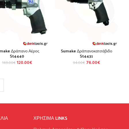
make Δράπανο Αέρος
Sumake Δράπανοκατσάβιδο
St4440
St4431
120.00
€
76.00
€
149.00
€
94.00
€
ΛΙΑ
ΧΡΉΣΙΜΑ LINKS