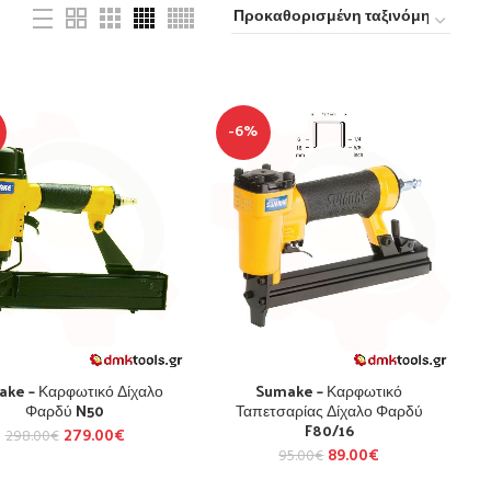
-6%
ke – Καρφωτικό Δίχαλο
Sumake – Καρφωτικό
Φαρδύ N50
Ταπετσαρίας Δίχαλο Φαρδύ
F80/16
279.00
€
298.00
€
89.00
€
95.00
€