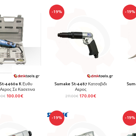
-19%
-19%
St-4460a K Ευθυ
Sumake St-4487 Κατσαβιδι
Suma
 Αερος Σε Κασετινα
Αερος
100.00
€
170.00
€
00
€
211.00
€
-19%
-19%