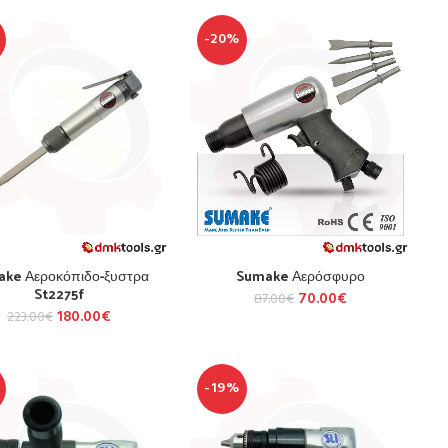
-20%
ke Αεροκόπιδο-ξυστρα
Sumake Αερόσφυρο
St2275f
70.00
€
87.00
€
180.00
€
223.00
€
-19%