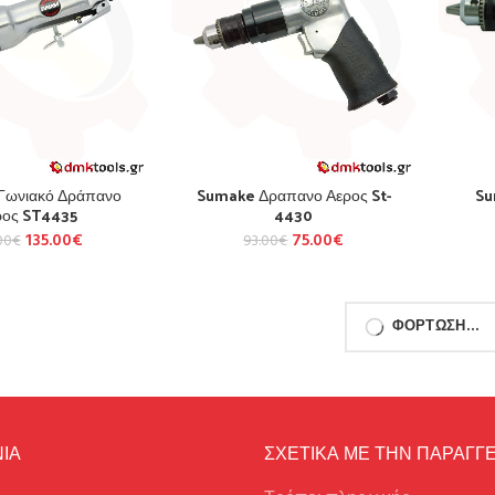
Γωνιακό Δράπανο
Sumake Δραπανο Αερος St-
Su
ρος ST4435
4430
135.00
€
75.00
€
00
€
93.00
€
ΦΌΡΤΩΣΗ...
ΙΑ
ΣΧΕΤΙΚΑ ΜΕ ΤΗΝ ΠΑΡΑΓΓΕ